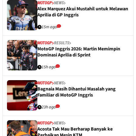
MOTOGP
NEWS
Alex Marquez Akui Mustahil untuk Melawan
Aprilia di GP Inggris
15m ago
MOTOGP
RESULTS
MotoGP Inggris 2026: Martin Memimpin
Dominasi Aprilia di Sprint
15h ago
MOTOGP
NEWS
Bagnaia Masih Dihantui Masalah yang
Familiar di MotoGP Inggris
23h ago
MOTOGP
NEWS
Acosta Tak Mau Berharap Banyak ke
Perbaikan Mesin KTM