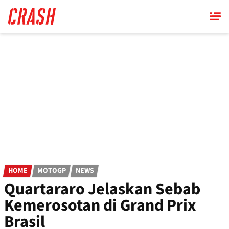
Skip
to
main
content
HOME
MOTOGP
NEWS
Quartararo Jelaskan Sebab
Kemerosotan di Grand Prix
Brasil