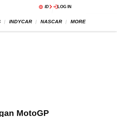
ID
LOG IN
 
 INDYCAR 
 NASCAR 
 MORE 
engan MotoGP