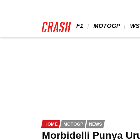
Skip
to
main
content
 F1 
 MOTOGP 
 WS
HOME
MOTOGP
NEWS
Morbidelli Punya U