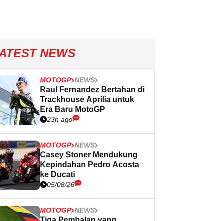
ATEST NEWS
MOTOGP
NEWS
Raul Fernandez Bertahan di
Trackhouse Aprilia untuk
Era Baru MotoGP
23h ago
MOTOGP
NEWS
Casey Stoner Mendukung
Kepindahan Pedro Acosta
ke Ducati
05/08/26
MOTOGP
NEWS
Tiga Pembalap yang