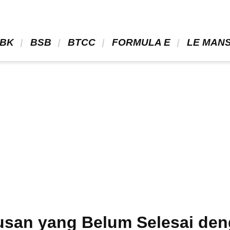
BK 
 BSB 
 BTCC 
 FORMULA E 
 LE MANS
rusan yang Belum Selesai d