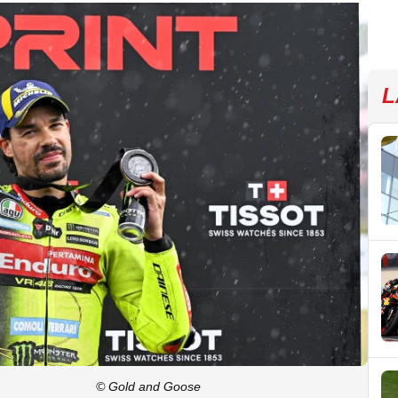
L
© Gold and Goose