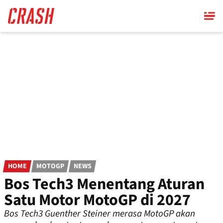
Skip
to
main
content
HOME
MOTOGP
NEWS
Bos Tech3 Menentang Aturan
Satu Motor MotoGP di 2027
Bos Tech3 Guenther Steiner merasa MotoGP akan