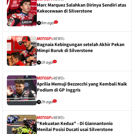
Marc Marquez Salahkan Dirinya Sendiri atas
Kekecewaan di Silverstone
9m ago
MOTOGP
NEWS
Bagnaia Kebingungan setelah Akhir Pekan
Mimpi Buruk di Silverstone
1h ago
MOTOGP
NEWS
Aprilia Memuji Bezzecchi yang Kembali Naik
Podium di GP Inggris
2h ago
MOTOGP
NEWS
"Kekuatan Kedua" - Di Giannantonio
Menilai Posisi Ducati usai Silverstone