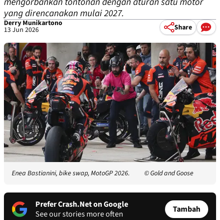
mengorbankan tontonan dengan aturan satu motor
yang direncanakan mulai 2027.
Derry Munikartono
Share
13 Jun 2026
Enea Bastianini, bike swap, MotoGP 2026.
© Gold and Goose
Prefer Crash.Net on Google
Tambah
See our stories more often