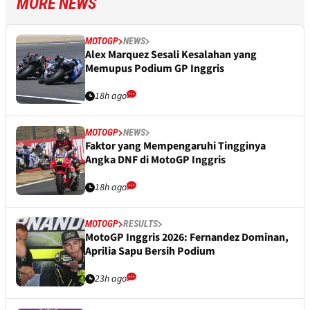
MORE NEWS
MOTOGP
NEWS
Alex Marquez Sesali Kesalahan yang
Memupus Podium GP Inggris
18h ago
MOTOGP
NEWS
Faktor yang Mempengaruhi Tingginya
Angka DNF di MotoGP Inggris
18h ago
MOTOGP
RESULTS
MotoGP Inggris 2026: Fernandez Dominan,
Aprilia Sapu Bersih Podium
23h ago