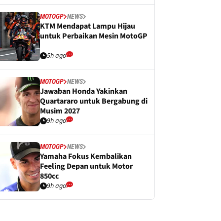
MOTOGP
NEWS
KTM Mendapat Lampu Hijau
untuk Perbaikan Mesin MotoGP
5h ago
MOTOGP
NEWS
Jawaban Honda Yakinkan
Quartararo untuk Bergabung di
Musim 2027
9h ago
MOTOGP
NEWS
Yamaha Fokus Kembalikan
Feeling Depan untuk Motor
850cc
9h ago