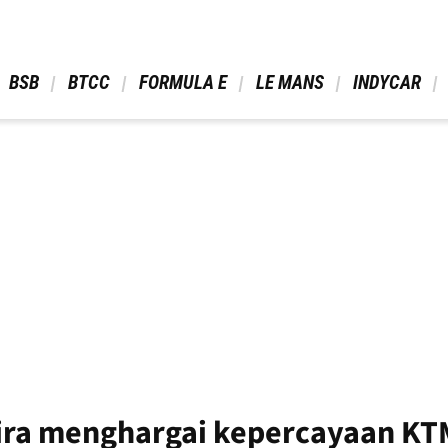
 BSB 
 BTCC 
 FORMULA E 
 LE MANS 
 INDYCAR 
eira menghargai kepercayaan K