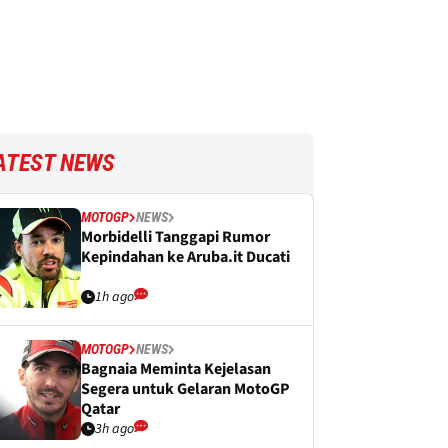
ATEST NEWS
MOTOGP
NEWS
Morbidelli Tanggapi Rumor
Kepindahan ke Aruba.it Ducati
1h ago
MOTOGP
NEWS
Bagnaia Meminta Kejelasan
Segera untuk Gelaran MotoGP
Qatar
3h ago