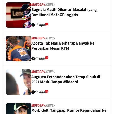
MOTOGP
NEWS
Bagnaia Masih Dihantui Masalah yang
Familiar di MotoGP Inggris
3h ago
MOTOGP
NEWS
Acosta Tak Mau Berharap Banyak ke
Perbaikan Mesin KTM
4h ago
MOTOGP
NEWS
Augusto Fernandez akan Tetap Sibuk di
2027 Meski Tanpa Wildcard
5h ago
MOTOGP
NEWS
Morbidelli Tanggapi Rumor Kepindahan ke