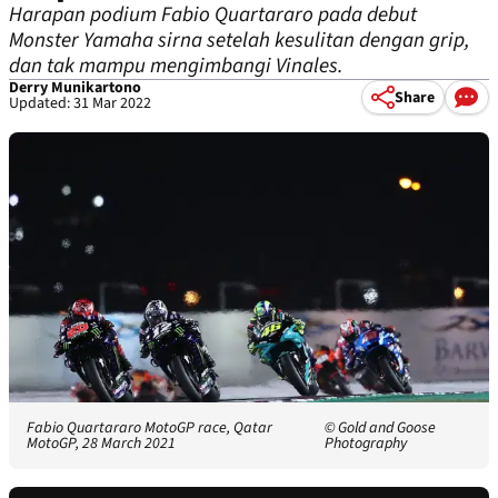
Harapan podium Fabio Quartararo pada debut
Monster Yamaha sirna setelah kesulitan dengan grip,
dan tak mampu mengimbangi Vinales.
Derry Munikartono
Share
Updated: 31 Mar 2022
Fabio Quartararo MotoGP race, Qatar
© Gold and Goose
MotoGP, 28 March 2021
Photography