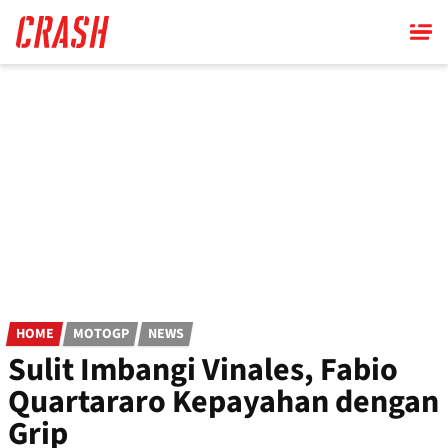
Skip
to
main
content
HOME
MOTOGP
NEWS
Sulit Imbangi Vinales, Fabio
Quartararo Kepayahan dengan
Grip