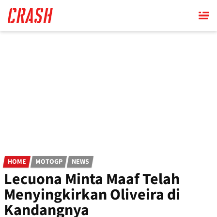
Skip
to
main
content
HOME
MOTOGP
NEWS
Lecuona Minta Maaf Telah
Menyingkirkan Oliveira di
Kandangnya