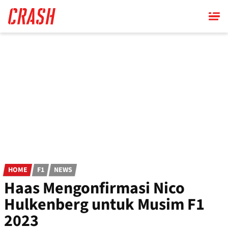
Skip
to
main
content
HOME
F1
NEWS
Haas Mengonfirmasi Nico
Hulkenberg untuk Musim F1
2023