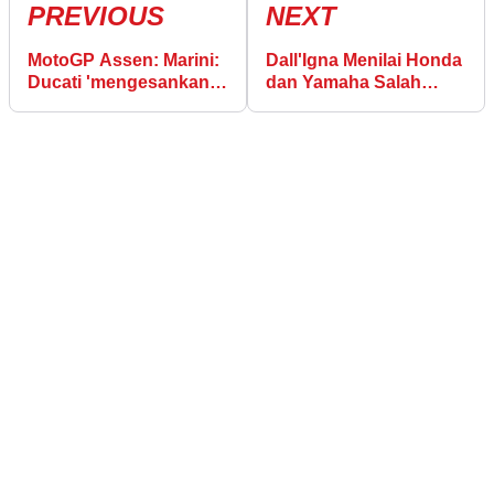
PREVIOUS
NEXT
MotoGP Assen: Marini:
Dall'Igna Menilai Honda
Ducati 'mengesankan'
dan Yamaha Salah
tapi KTM 'kuat', Jepang
Ambil Rute
'melakukan kesalahan
Pengembangan