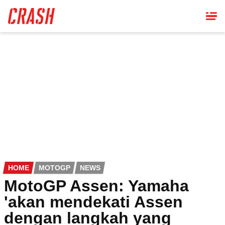
Skip
to
main
content
HOME
MOTOGP
NEWS
MotoGP Assen: Yamaha
'akan mendekati Assen
dengan langkah yang