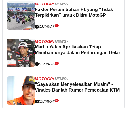
MOTOGP
NEWS
Faktor Pertumbuhan F1 yang "Tidak
Terpikirkan" untuk Ditiru MotoGP
03/08/26
MOTOGP
NEWS
Martin Yakin Aprilia akan Tetap
Membantunya dalam Pertarungan Gelar
03/08/26
MOTOGP
NEWS
"Saya akan Menyelesaikan Musim" -
Vinales Bantah Rumor Pemecatan KTM
03/08/26