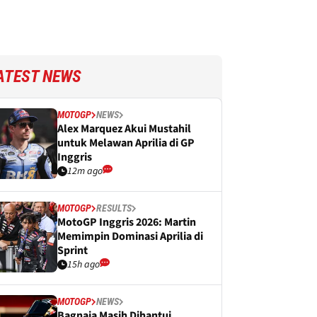
ATEST NEWS
MOTOGP
NEWS
Alex Marquez Akui Mustahil
untuk Melawan Aprilia di GP
Inggris
12m ago
MOTOGP
RESULTS
MotoGP Inggris 2026: Martin
Memimpin Dominasi Aprilia di
Sprint
15h ago
MOTOGP
NEWS
Bagnaia Masih Dihantui