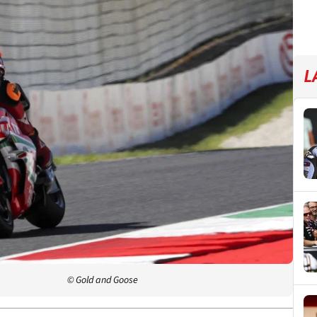
L
© Gold and Goose