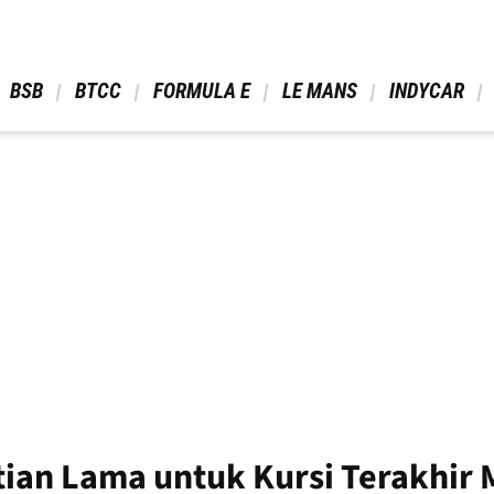
 BSB 
 BTCC 
 FORMULA E 
 LE MANS 
 INDYCAR 
tian Lama untuk Kursi Terakhir