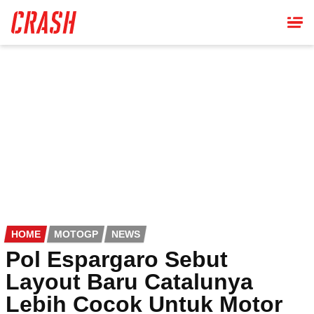
Skip
to
main
content
HOME
MOTOGP
NEWS
Pol Espargaro Sebut
Layout Baru Catalunya
Lebih Cocok Untuk Motor