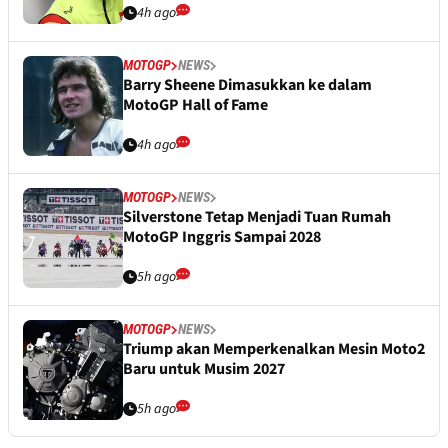
4h ago
MOTOGP
NEWS
Barry Sheene Dimasukkan ke dalam
MotoGP Hall of Fame
4h ago
MOTOGP
NEWS
Silverstone Tetap Menjadi Tuan Rumah
MotoGP Inggris Sampai 2028
5h ago
MOTOGP
NEWS
Triump akan Memperkenalkan Mesin Moto2
Baru untuk Musim 2027
5h ago