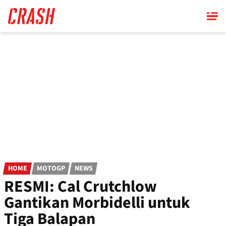
Skip
to
main
content
HOME
MOTOGP
NEWS
RESMI: Cal Crutchlow
Gantikan Morbidelli untuk
Tiga Balapan