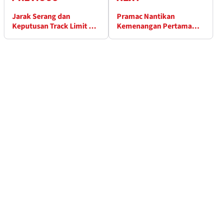
Jarak Serang dan
Pramac Nantikan
Keputusan Track Limit di
Kemenangan Pertama
MotoGP Italia
Johann Zarco di MotoGP