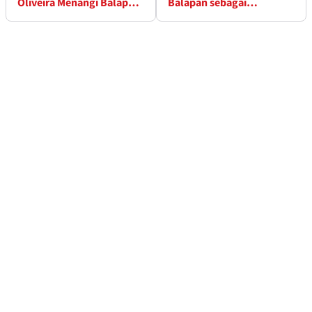
Oliveira Menangi Balapan
Balapan sebagai
Mandalika Pertama
'Keputusan Terbaik'