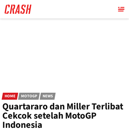
Skip
to
main
content
HOME
MOTOGP
NEWS
Quartararo dan Miller Terlibat
Cekcok setelah MotoGP
Indonesia