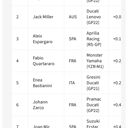
(GP22)
Ducati
2
Jack Miller
AUS
Lenovo
+0.069s
(GP22)
Aprilia
Aleix
3
SPA
Racing
+0.159s
Espargaro
(RS-GP)
Monster
Fabio
4
FRA
Yamaha
+0.238s
Quartararo
(YZR-M1)
Gresini
Enea
5
ITA
Ducati
+0.261s
Bastianini
(GP21)
Pramac
Johann
6
FRA
Ducati
+0.413s
Zarco
(GP22)
Suzuki
7
Joan Mir
SPA
Ecstar
+0.493s