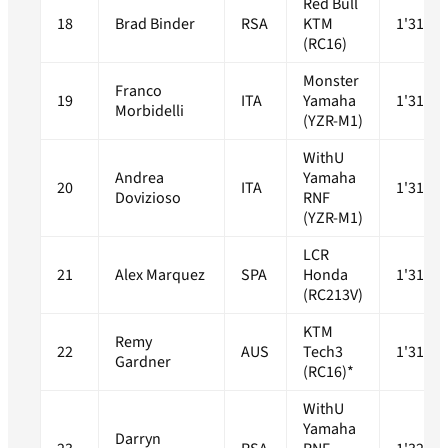
Red Bull
18
Brad Binder
RSA
KTM
1'31.61
(RC16)
Monster
Franco
19
ITA
Yamaha
1'31.61
Morbidelli
(YZR-M1)
WithU
Andrea
Yamaha
20
ITA
1'31.61
Dovizioso
RNF
(YZR-M1)
LCR
21
Alex Marquez
SPA
Honda
1'31.76
(RC213V)
KTM
Remy
22
AUS
Tech3
1'31.82
Gardner
(RC16)*
WithU
Yamaha
Darryn