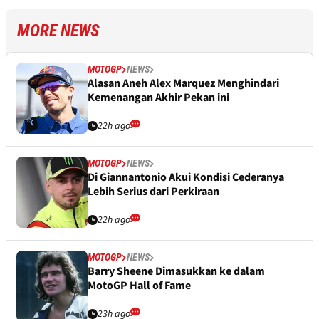
MORE NEWS
MOTOGP
NEWS
Alasan Aneh Alex Marquez Menghindari
Kemenangan Akhir Pekan ini
22h ago
MOTOGP
NEWS
Di Giannantonio Akui Kondisi Cederanya
Lebih Serius dari Perkiraan
22h ago
MOTOGP
NEWS
Barry Sheene Dimasukkan ke dalam
MotoGP Hall of Fame
23h ago