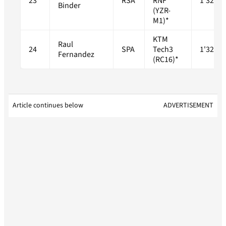
23
RSA
RNF
1'32.59
Binder
(YZR-
M1)*
KTM
Raul
24
SPA
Tech3
1'32.76
Fernandez
(RC16)*
Article continues below
ADVERTISEMENT