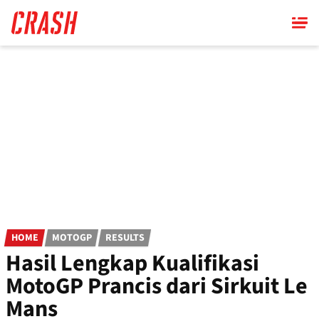
Skip
to
main
content
HOME
MOTOGP
RESULTS
Hasil Lengkap Kualifikasi
MotoGP Prancis dari Sirkuit Le
Mans