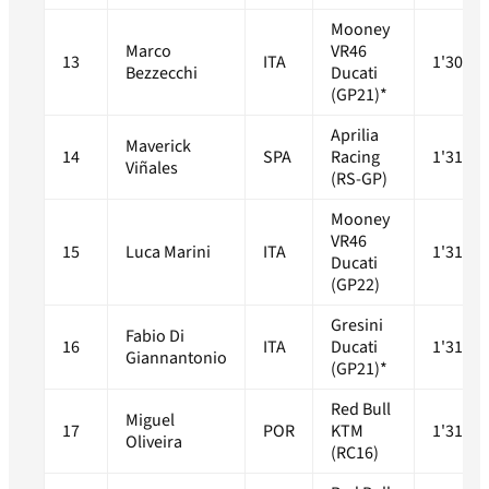
Mooney
Marco
VR46
13
ITA
1'30.94
Bezzecchi
Ducati
(GP21)*
Aprilia
Maverick
14
SPA
Racing
1'31.27
Viñales
(RS-GP)
Mooney
VR46
15
Luca Marini
ITA
1'31.36
Ducati
(GP22)
Gresini
Fabio Di
16
ITA
Ducati
1'31.48
Giannantonio
(GP21)*
Red Bull
Miguel
17
POR
KTM
1'31.54
Oliveira
(RC16)