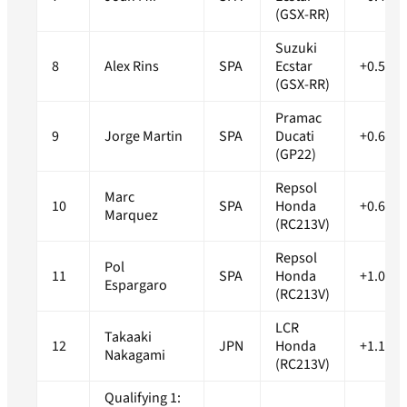
(GSX-RR)
Suzuki
8
Alex Rins
SPA
Ecstar
+0.527s
(GSX-RR)
Pramac
9
Jorge Martin
SPA
Ducati
+0.618s
(GP22)
Repsol
Marc
10
SPA
Honda
+0.698s
Marquez
(RC213V)
Repsol
Pol
11
SPA
Honda
+1.076s
Espargaro
(RC213V)
LCR
Takaaki
12
JPN
Honda
+1.145s
Nakagami
(RC213V)
Qualifying 1: