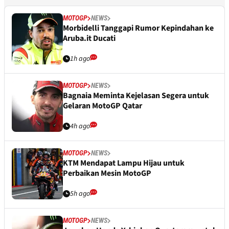
MOTOGP
NEWS
Morbidelli Tanggapi Rumor Kepindahan ke
Aruba.it Ducati
1h ago
MOTOGP
NEWS
Bagnaia Meminta Kejelasan Segera untuk
Gelaran MotoGP Qatar
4h ago
MOTOGP
NEWS
KTM Mendapat Lampu Hijau untuk
Perbaikan Mesin MotoGP
5h ago
MOTOGP
NEWS