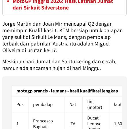
MotoGP Inggris 2026: Hasil Latihan Jumat
dari Sirkuit Silverstone
Jorge Martin dan Joan Mir mencapai Q2 dengan
memimpin Kualifikasi 1. KTM bersiap untuk balapan
yang sulit di Sirkuit Le Mans, dengan pembalap
terbaik dari pabrikan Austria itu adalah Miguel
Oliveira di urutan ke-17.
Meskipun hari Jumat dan Sabtu kering dan cerah,
namun ada ancaman hujan di hari Minggu.
motogp prancis - le mans - hasil kualifikasi lengkap
tim
Pos
pembalap
Nat
laptim
(motor)
Ducati
Francesco
1
ITA
Lenovo
1'30.45
Bagnaia