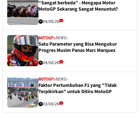
“Sangat berbeda” - Mengapa Motor
MotoGP Sekarang Sangat Menuntut?
04/08/26
MOTOGP
NEWS
Satu Parameter yang Bisa Mengukur
Progres Musim Panas Marc Marquez
04/08/26
MOTOGP
NEWS
Faktor Pertumbuhan F1 yang "Tidak
Terpikirkan" untuk Ditiru MotoGP
03/08/26