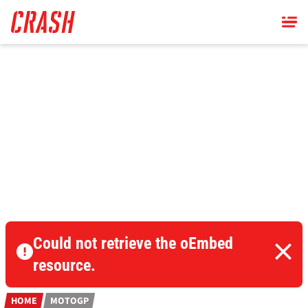
Skip
to
main
content
Could not retrieve the oEmbed
resource.
HOME
MOTOGP