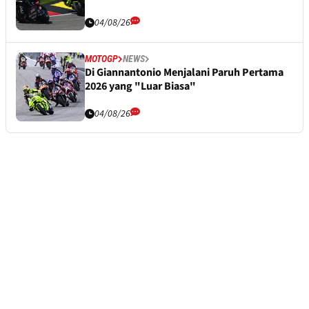
04/08/26
MOTOGP
NEWS
Di Giannantonio Menjalani Paruh Pertama
2026 yang "Luar Biasa"
04/08/26