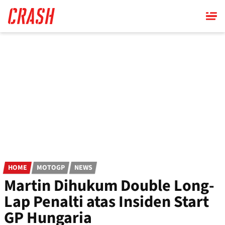
Skip
to
main
content
HOME
MOTOGP
NEWS
Martin Dihukum Double Long-
Lap Penalti atas Insiden Start
GP Hungaria