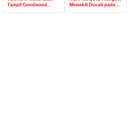
Tampil Goodwood
Mewakili Ducati pada
Bersama Lando Norris
Debut Tes MotoGP
850cc