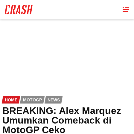
Skip
to
main
content
HOME
MOTOGP
NEWS
BREAKING: Alex Marquez
Umumkan Comeback di
MotoGP Ceko