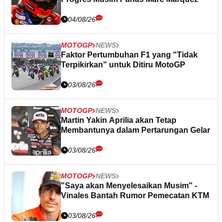
04/08/26
MOTOGP
NEWS
Faktor Pertumbuhan F1 yang "Tidak
Terpikirkan" untuk Ditiru MotoGP
03/08/26
MOTOGP
NEWS
Martin Yakin Aprilia akan Tetap
Membantunya dalam Pertarungan Gelar
03/08/26
MOTOGP
NEWS
"Saya akan Menyelesaikan Musim" -
Vinales Bantah Rumor Pemecatan KTM
03/08/26