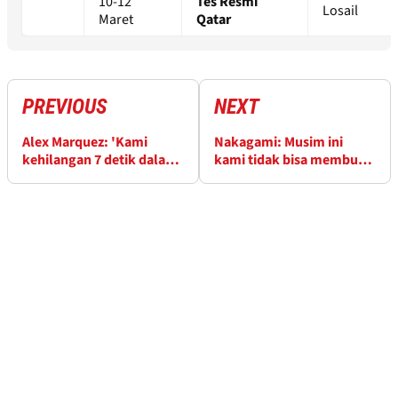
10-12
Tes Resmi
Losail
Maret
Qatar
PREVIOUS
NEXT
Alex Marquez: 'Kami
Nakagami: Musim ini
kehilangan 7 detik dalam
kami tidak bisa membuat
3 lap pertama'
kesalahan, 'hybrid' ala
MotoGP Honda