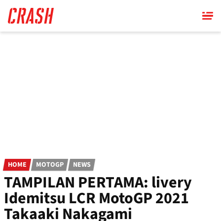
Skip
to
main
content
HOME
MOTOGP
NEWS
TAMPILAN PERTAMA: livery
Idemitsu LCR MotoGP 2021
Takaaki Nakagami