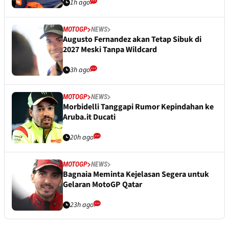
1h ago
MOTOGP
NEWS
Augusto Fernandez akan Tetap Sibuk di
2027 Meski Tanpa Wildcard
3h ago
MOTOGP
NEWS
Morbidelli Tanggapi Rumor Kepindahan ke
Aruba.it Ducati
20h ago
MOTOGP
NEWS
Bagnaia Meminta Kejelasan Segera untuk
Gelaran MotoGP Qatar
23h ago