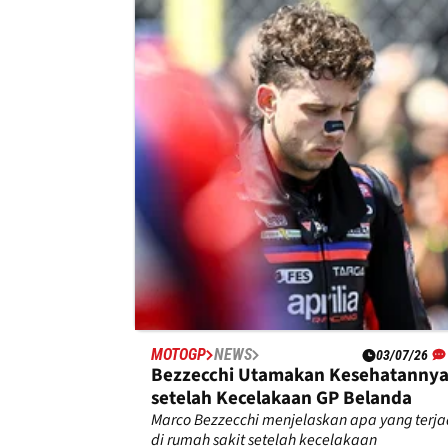
MOTOGP
NEWS
05/07/26
Trackhouse Memposisikan Diri
sebagai Underdog dalam
Pertarungan Gelar MotoGP
Davide Brivio mengatakan Trackhouse tidak
ingin terlalu menonjol di tengah persaingan
perebutan gelar MotoGP yang semakin ketat.
MOTOGP
NEWS
03/07/26
Bezzecchi Utamakan Kesehatanny
setelah Kecelakaan GP Belanda
Marco Bezzecchi menjelaskan apa yang terja
di rumah sakit setelah kecelakaan