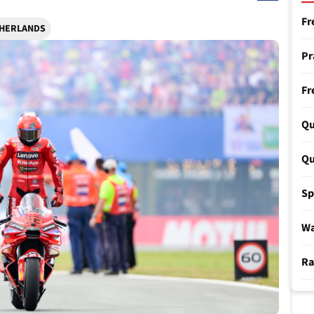
Fr
ETHERLANDS
Pr
Fr
Qu
Qu
Sp
W
Ra