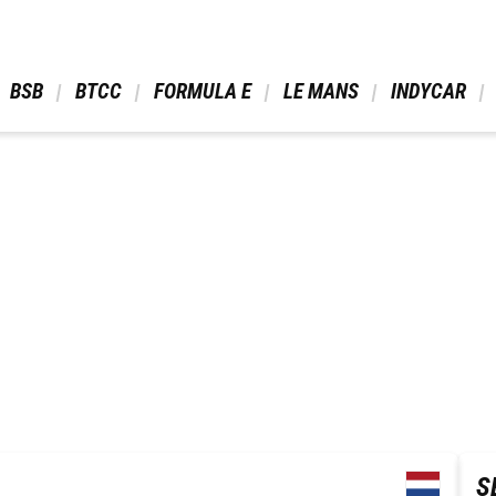
 BSB 
 BTCC 
 FORMULA E 
 LE MANS 
 INDYCAR 
S