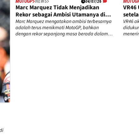
MOTOGP
NEWS
MOTOG
04/07/26
Marc Marquez Tidak Menjadikan
VR46 
Rekor sebagai Ambisi Utamanya di
setel
MotoGP
Marc Marquez mengatakan ambisi terbesarnya
VR46 ak
adalah terus menikmati MotoGP, bahkan
didukun
dengan rekor sepanjang masa berada dalam
menerim
jangkauannya.
musim 
a
di